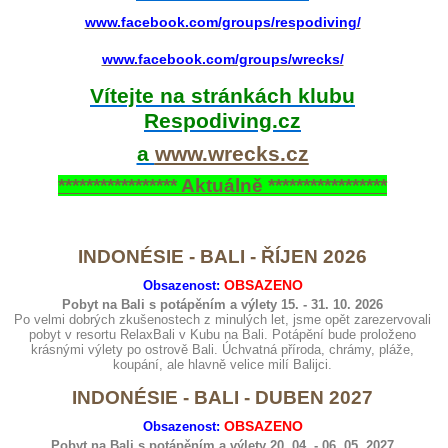
www.facebook.com/groups/respodiving/
www.facebook.com/groups/wrecks/
Vítejte na stránkách klubu
Respodiving.cz
a
www.wrecks.cz
***************** Aktuálně *****************
INDONÉSIE - BALI - ŘÍJEN 2026
Obsazenost:
OBSAZENO
Pobyt na Bali s potápěním a výlety 15. - 31. 10. 2026
Po velmi dobrých zkušenostech z minulých let, jsme opět zarezervovali
pobyt v resortu RelaxBali v Kubu na Bali. Potápění bude proloženo
krásnými výlety po ostrově Bali. Úchvatná příroda, chrámy, pláže,
koupání, ale hlavně velice milí Balijci.
INDONÉSIE - BALI - DUBEN 2027
Obsazenost:
OBSAZENO
Pobyt na Bali s potápěním a výlety 20. 04. - 06. 05. 2027