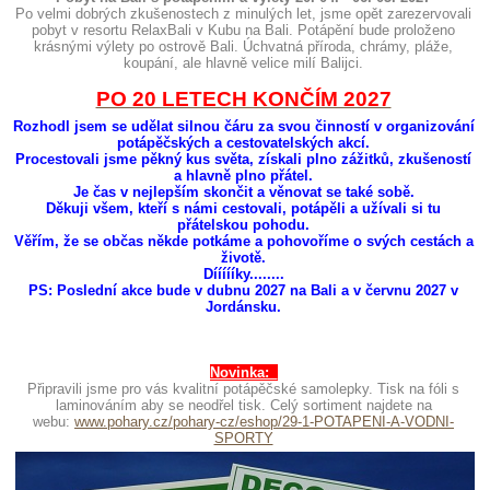
Po velmi dobrých zkušenostech z minulých let, jsme opět zarezervovali
pobyt v resortu RelaxBali v Kubu na Bali. Potápění bude proloženo
krásnými výlety po ostrově Bali. Úchvatná příroda, chrámy, pláže,
koupání, ale hlavně velice milí Balijci.
PO 20 LETECH KONČÍM 2027
Rozhodl jsem se udělat silnou čáru za svou činností v organizování
potápěčských a cestovatelských akcí.
Procestovali jsme pěkný kus světa, získali plno zážitků, zkušeností
a hlavně plno přátel.
Je čas v nejlepším skončit a věnovat se také sobě.
Děkuji všem, kteří s námi cestovali, potápěli a užívali si tu
přátelskou pohodu.
Věřím, že se občas někde potkáme a pohovoříme o svých cestách a
životě.
Díííííky........
PS: Poslední akce bude v dubnu 2027 na Bali a v červnu 2027 v
Jordánsku.
Novinka:
Připravili jsme pro vás kvalitní potápěčské samolepky. Tisk na fóli s
laminováním aby se neodřel tisk. Celý sortiment najdete na
webu:
www.pohary.cz/pohary-cz/eshop/29-1-POTAPENI-A-VODNI-
SPORTY