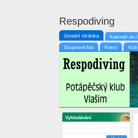
Respodiving
Úvodní stránka
Kalendář akcí
Skupinové foto
Pokec
Klub
Vyhledávání