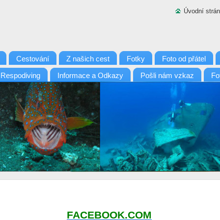
Úvodní strá
Cestování
Z našich cest
Fotky
Foto od přátel
 Respodiving
Informace a Odkazy
Pošli nám vzkaz
Fo
FACEBOOK.COM