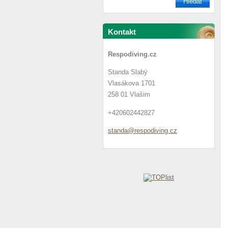
Kontakt
Respodiving.cz
Standa Slabý
Vlasákova 1701
258 01 Vlašim
+420602442827
standa@r
espodivi
ng.cz