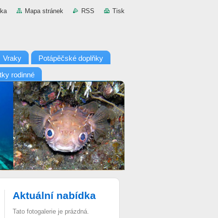
nka
Mapa stránek
RSS
Tisk
Vraky
Potápěčské doplňky
tky rodinné
Aktuální nabídka
Tato fotogalerie je prázdná.