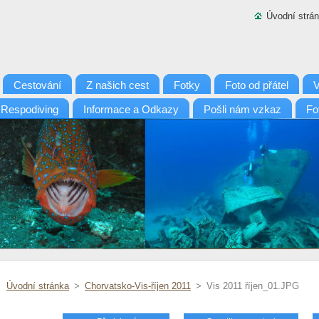
Úvodní strá
Cestování
Z našich cest
Fotky
Foto od přátel
V
 Respodiving
Informace a Odkazy
Pošli nám vzkaz
Fo
Úvodní stránka
>
Chorvatsko-Vis-říjen 2011
>
Vis 2011 říjen_01.JPG