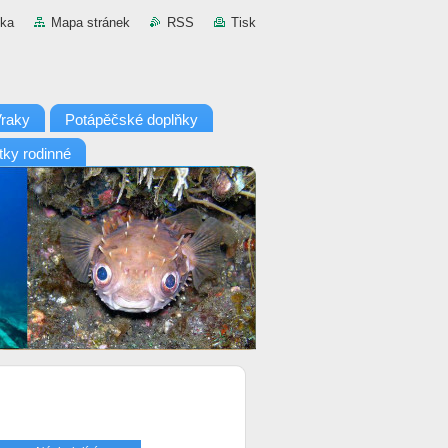
nka
Mapa stránek
RSS
Tisk
raky
Potápěčské doplňky
tky rodinné