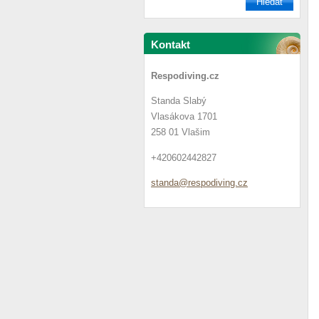
Kontakt
Respodiving.cz
Standa Slabý
Vlasákova 1701
258 01 Vlašim
+420602442827
standa@r
espodivi
ng.cz