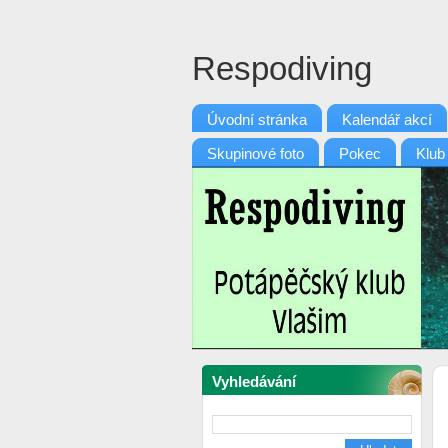
Respodiving
Úvodní stránka
Kalendář akcí
Skupinové foto
Pokec
Klub
Vyhledávání