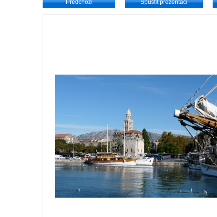
Předchozí
Spustit prezentaci