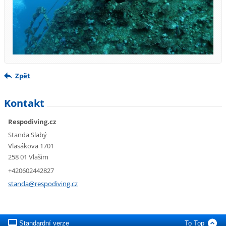
Zpět
Kontakt
Respodiving.cz
Standa Slabý
Vlasákova 1701
258 01 Vlašim
+420602442827
standa@r
espodivi
ng.cz
Standardní verze
To Top