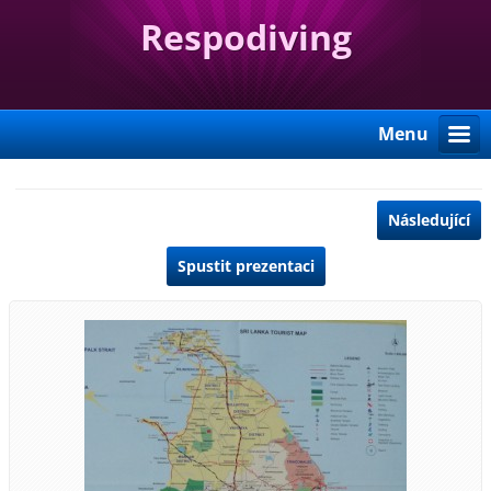
Respodiving
Menu
Následující
Spustit prezentaci