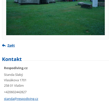
Zpět
Kontakt
Respodiving.cz
Standa Slabý
Vlasákova 1701
258 01 Vlašim
+420602442827
standa@r
espodivi
ng.cz