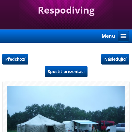
Respodiving
Menu
Předchozí
Následující
Spustit prezentaci