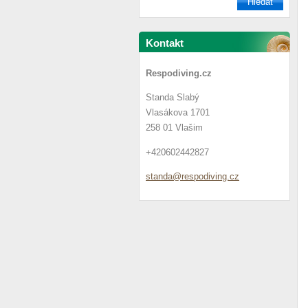
Kontakt
Respodiving.cz
Standa Slabý
Vlasákova 1701
258 01 Vlašim
+420602442827
standa@r
espodivi
ng.cz