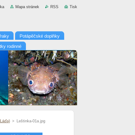
nka
Mapa stránek
RSS
Tisk
raky
Potápěčské doplňky
tky rodinné
 Láďa)
>
Leštinka-01a.jpg