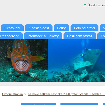
Úvodní strá
Cestování
Z našich cest
Fotky
Foto od přátel
V
 Respodiving
Informace a Odkazy
Pošli nám vzkaz
Fo
Úvodní stránka
>
Klubové setkání Leštinka 2020 (foto: Standa + Adélka +