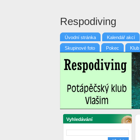
Respodiving
Úvodní stránka
Kalendář akcí
Skupinové foto
Pokec
Klub
Vyhledávání