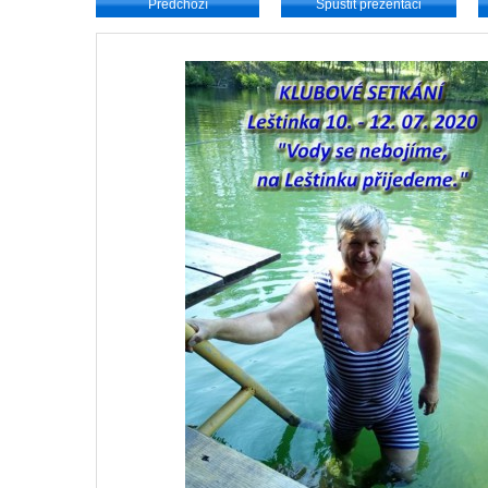
Předchozí
Spustit prezentaci