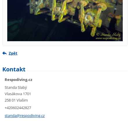
Zpět
Kontakt
Respodiving.cz
Standa Slabý
Vlasákova 1701
258 01 Vlašim
+420602442827
standa@r
espodivi
ng.cz