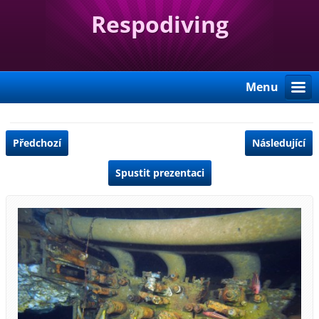
Respodiving
Menu
Předchozí
Následující
Spustit prezentaci