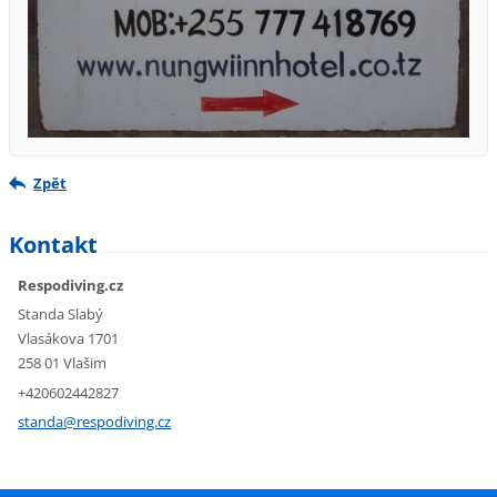
Zpět
Kontakt
Respodiving.cz
Standa Slabý
Vlasákova 1701
258 01 Vlašim
+420602442827
standa@r
espodivi
ng.cz