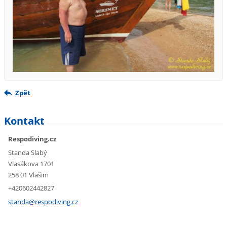
Zpět
Kontakt
Respodiving.cz
Standa Slabý
Vlasákova 1701
258 01 Vlašim
+420602442827
standa@r
espodivi
ng.cz