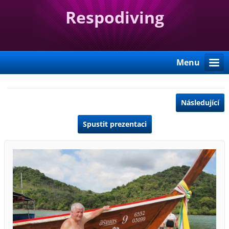
Respodiving
Menu
Následující
Spustit prezentaci