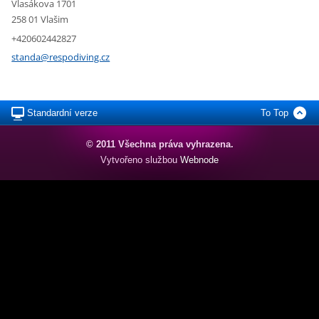
Vlasákova 1701
258 01 Vlašim
+420602442827
standa@r
espodivi
ng.cz
Standardní verze
To Top
© 2011 Všechna práva vyhrazena.
Vytvořeno službou
Webnode