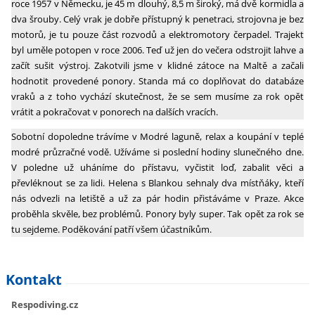
roce 1957 v Německu, je 45 m dlouhý, 8,5 m široký, má dvě kormidla a
dva šrouby. Celý vrak je dobře přístupný k penetraci, strojovna je bez
motorů, je tu pouze část rozvodů a elektromotory čerpadel. Trajekt
byl uměle potopen v roce 2006. Teď už jen do večera odstrojit lahve a
začít sušit výstroj. Zakotvili jsme v klidné zátoce na Maltě a začali
hodnotit provedené ponory. Standa má co doplňovat do databáze
vraků a z toho vychází skutečnost, že se sem musíme za rok opět
vrátit a pokračovat v ponorech na dalších vracích.
Sobotní dopoledne trávíme v Modré laguně, relax a koupání v teplé
modré průzračné vodě. Užíváme si poslední hodiny slunečného dne.
V poledne už uháníme do přístavu, vyčistit loď, zabalit věci a
převléknout se za lidi. Helena s Blankou sehnaly dva místňáky, kteří
nás odvezli na letiště a už za pár hodin přistáváme v Praze. Akce
proběhla skvěle, bez problémů. Ponory byly super. Tak opět za rok se
tu sejdeme. Poděkování patří všem účastníkům.
Kontakt
Respodiving.cz