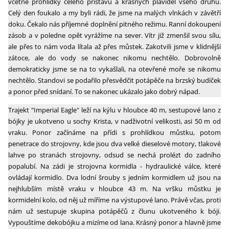
včetně prohlídky celého přístavu a krásných plavidel všeho druhu.
Celý den foukalo a my byli rádi, že jsme na malých vlnkách v závětří
doku. Čekalo nás příjemné doplnění pitného režimu. Ranní dokoupení
zásob a v poledne opět vyrážíme na sever. Vítr již zmenšil svou sílu,
ale přes to nám voda lítala až přes můstek. Zakotvili jsme v klidnější
zátoce, ale do vody se nakonec nikomu nechtělo. Dobrovolně
demokraticky jsme se na to vykašlali, na otevřené moře se nikomu
nechtělo. Standovi se podařilo přesvědčit potápěče na brzský budíček
a ponor před snídaní. To se nakonec ukázalo jako dobrý nápad.
Trajekt "Imperial Eagle" leží na kýlu v hloubce 40 m, sestupové lano z
bójky je ukotveno u sochy Krista, v nadživotní velikosti, asi 50 m od
vraku. Ponor začínáme na přídi s prohlídkou můstku, potom
penetrace do strojovny, kde jsou dva velké dieselové motory, tlakové
lahve po stranách strojovny, odsud se nechá prolézt do zadního
popalubí. Na zádi je strojovna kormidla - hydraulické válce, které
ovládají kormidlo. Dva lodní šrouby s jedním kormidlem už jsou na
nejhlubším místě vraku v hloubce 43 m. Na vršku můstku je
kormidelní kolo, od něj už míříme na výstupové lano. Právě včas, proti
nám už sestupuje skupina potápěčů z člunu ukotveného k bóji.
Vypouštíme dekobójku a mizíme od lana. Krásný ponor a hlavně jsme