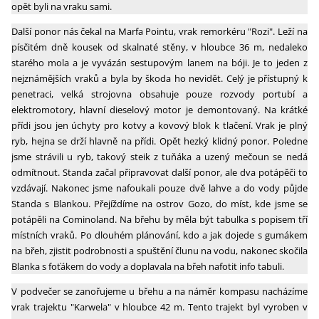
opět byli na vraku sami.
Další ponor nás čekal na Marfa Pointu, vrak remorkéru "Rozi". Leží na
písčitém dně kousek od skalnaté stěny, v hloubce 36 m, nedaleko
starého mola a je vyvázán sestupovým lanem na bóji. Je to jeden z
nejznámějších vraků a byla by škoda ho nevidět. Celý je přístupný k
penetraci, velká strojovna obsahuje pouze rozvody portubí a
elektromotory, hlavní dieselový motor je demontovaný. Na krátké
přídi jsou jen úchyty pro kotvy a kovový blok k tlačení. Vrak je plný
ryb, hejna se drží hlavně na přídi. Opět hezký klidný ponor. Poledne
jsme strávili u ryb, takový steik z tuňáka a uzený mečoun se nedá
odmítnout. Standa začal připravovat další ponor, ale dva potápěči to
vzdávají. Nakonec jsme nafoukali pouze dvě lahve a do vody půjde
Standa s Blankou. Přejíždíme na ostrov Gozo, do míst, kde jsme se
potápěli na Cominoland. Na břehu by měla být tabulka s popisem tří
místních vraků. Po dlouhém plánování, kdo a jak dojede s gumákem
na břeh, zjistit podrobnosti a spuštění člunu na vodu, nakonec skočila
Blanka s foťákem do vody a doplavala na břeh nafotit info tabuli.
V podvečer se zanořujeme u břehu a na náměr kompasu nacházíme
vrak trajektu "Karwela" v hloubce 42 m. Tento trajekt byl vyroben v