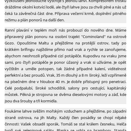
vyzkoušení jednoduché výstroje s jednou lahví. Kompresorem trošku
dráždíme okolní kotvící lodě, ale čtyři lahve jsou za chvíli plné a nás už
čeká ta závěrečná část dne. Příprava večerní krmě, doplnění pitného
režimu a plán ponorů na další den.
Ranní plavání v teplém moři nás probouzí do nového dne. Máme
připravený plán ponoru na osobní trajekt "Cominoland" na ostrově
Gozo. Opouštíme Maltu a přejíždíme na protější ostrov, tady po
krátkém brífingu najíždíme přímo nad vrak a rychle se zanořujeme,
abychom neohrozili případné cizí potápěče. Kupodivu na vraku jsme
sami, pro čtyři potápěče je ponor úžasný a vrak si užíváme. Je opět
vyčištěn a uměle potopen, tak žádné případné kalení, viditelnost
perfektní a bez proudů. Vrak, 35 m dlouhý a 8 m široký, leží vzpřímeně
na písečném dne v hloubce 40 m. Je dobře přístupný pro penetraci.
Celé podpalubí, široké schodiště, salony pro cestující, kapitánský
můstek. Pěkná je strojovna se dvěma dieselovými motory a záď, kde
jsou dva šrouby a tři kormidla.
Foukáme lahve svěžím mořským vzduchem a přejíždíme, po západní
straně ostrova, na jih Malty. Každý člen posádky se chopí nějaké
činnosti: Vašek obsadil sporák, Tomáš se stal králem česneku, Helča
tvoří své zeleninové saláty, Blanka se vrhla na brambory, Standa