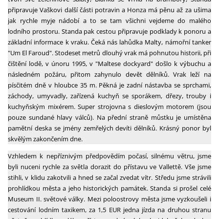
připravuje Vaškovi další části potravin a Honza má pěnu až za ušima
jak rychle myje nádobí a to se tam všichni vejdeme do malého
lodního prostoru. Standa pak cestou připravuje podklady k ponoru a
základní informace k vraku. Čeká nás lahůdka Malty, námořní tanker
"Um El Faroud". Stodeset metrů dlouhý vrak má pohnutou historii, při
čištění lodě, v únoru 1995, v "Maltese dockyard" došlo k výbuchu a
následném požáru, přitom zahynulo devět dělníků. Vrak leží na
písčitém dně v hloubce 35 m. Pěkná je zadní nástavba se sprchami,
záchody, umyvadly, zařízená kuchyň se sporákem, dřezy, trouby i
kuchyňským mixérem. Super strojovna s dieslovým motorem (jsou
pouze sundané hlavy válců). Na přední straně můstku je umístěna
pamětní deska se jmény zemřelých devíti dělníků. Krásný ponor byl
skvělým zakončením dne.
Vzhledem k nepříznivým předpovědím počasí, silnému větru, jsme
byli nuceni rychle za světla dorazit do přístavu ve Vallettě. Vše jsme
stihli, v klidu zakotvili a hned se začal zvedat vítr. Středu jsme strávili
prohlídkou města a jeho historických památek. Standa si prošel celé
Museum II. světové války. Mezi poloostrovy města jsme vyzkoušeli i
cestování lodním taxikem, za 1,5 EUR jedna jízda na druhou stranu