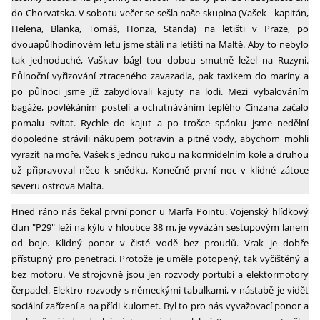
do Chorvatska. V sobotu večer se sešla naše skupina (Vašek - kapitán,
Helena, Blanka, Tomáš, Honza, Standa) na letišti v Praze, po
dvouapůlhodinovém letu jsme stáli na letišti na Maltě. Aby to nebylo
tak jednoduché, Vaškuv bágl tou dobou smutně ležel na Ruzyni.
Půlnoční vyřizování ztraceného zavazadla, pak taxikem do maríny a
po půlnoci jsme již zabydlovali kajuty na lodi. Mezi vybalováním
bagáže, povlékáním postelí a ochutnáváním teplého Cinzana začalo
pomalu svítat. Rychle do kajut a po trošce spánku jsme nedělní
dopoledne strávili nákupem potravin a pitné vody, abychom mohli
vyrazit na moře. Vašek s jednou rukou na kormidelním kole a druhou
už připravoval něco k snědku. Konečně první noc v klidné zátoce
severu ostrova Malta.
Hned ráno nás čekal první ponor u Marfa Pointu. Vojenský hlídkový
člun "P29" leží na kýlu v hloubce 38 m, je vyvázán sestupovým lanem
od boje. Klidný ponor v čisté vodě bez proudů. Vrak je dobře
přístupný pro penetraci. Protože je uměle potopený, tak vyčištěný a
bez motoru. Ve strojovně jsou jen rozvody portubí a elektormotory
čerpadel. Elektro rozvody s německými tabulkami, v nástabě je vidět
sociální zařízení a na přídi kulomet. Byl to pro nás vyvažovací ponor a