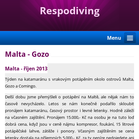
Respodiving
Menu
Malta - Gozo
Malta - říjen 2013
Týden na katamaránu s vrakovým potápěním okolo ostrovů Malta,
Gozo a Comingo.
Delší dobu jsme přemýšleli o potápění na Maltě, ale nějak nám to
časově nevycházelo. Letos se nám konečně podařilo skloubit
pronájem katamaránu, časový prostor i levné letenky. Hodně záleží
na včasném zajištění. Pronájem 15.000,- Kč na osobu je na tuto loď
dobrá cena, když jsou v ceně nájmu kompresor, foukání, 15 litrové
potápěčské lahve, zátěže i ponory. Včasným zajištěním se cena
letenky dostala na příjemných 5.000,- Kč, za ty peníze nedojedete ani