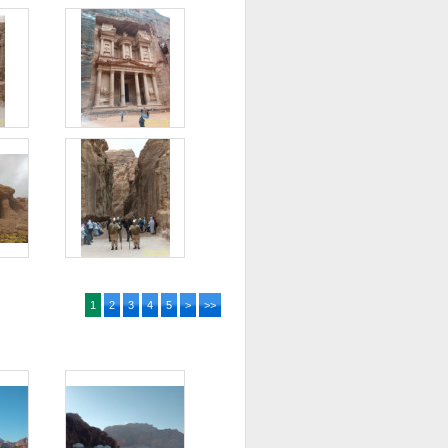
1
2
3
4
5
>
>>