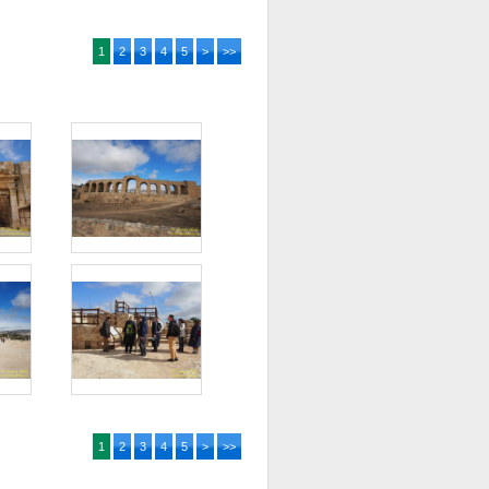
1
2
3
4
5
>
>>
1
2
3
4
5
>
>>