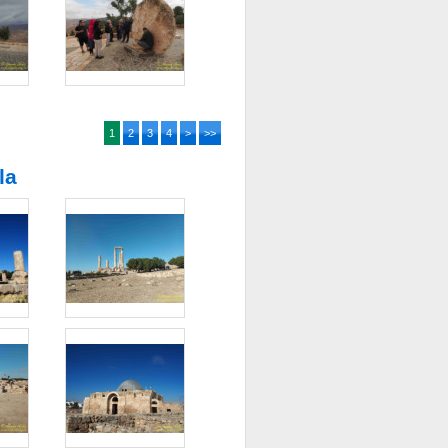
1
2
3
4
>
>>
la