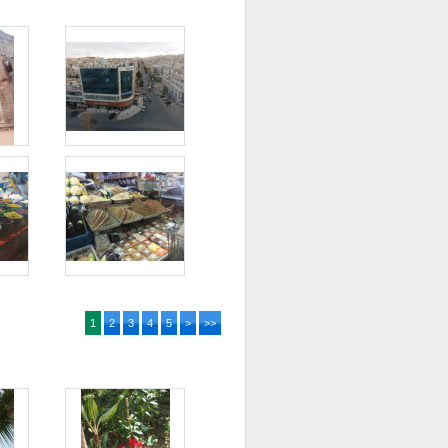
1
2
3
4
5
>
>>