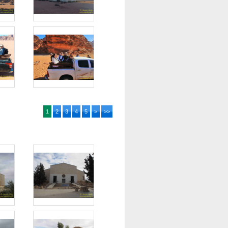
1
2
3
4
5
>
>>