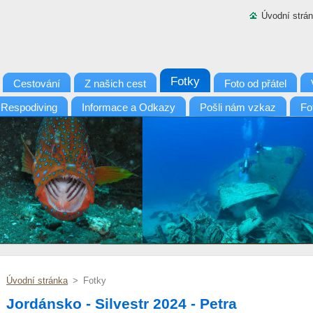
Úvodní strá
Fotky
Cestování
Z našich cest
Foto od přátel
 Respodiving
Informace a Odkazy
Pošli nám vzkaz
Fo
Úvodní stránka
>
Fotky
Jordánsko - Silvestr 2024 - Petra