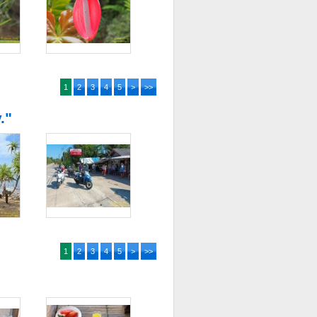
1
2
3
4
5
>
>>
."
1
2
3
4
5
>
>>