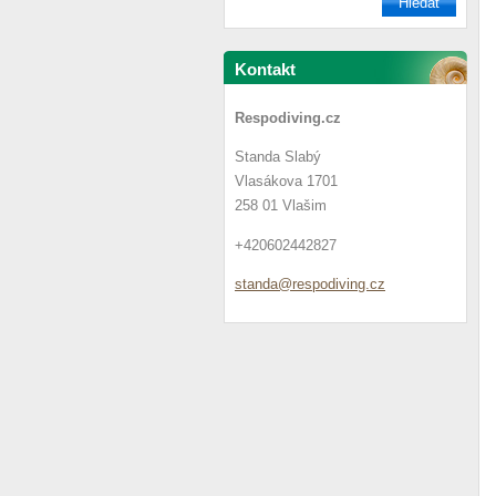
Kontakt
Respodiving.cz
Standa Slabý
Vlasákova 1701
258 01 Vlašim
+420602442827
standa@r
espodivi
ng.cz