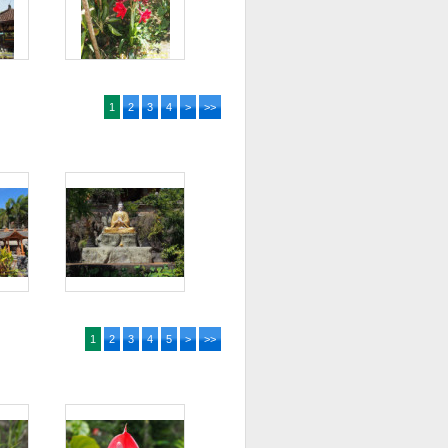
1
2
3
4
>
>>
1
2
3
4
5
>
>>