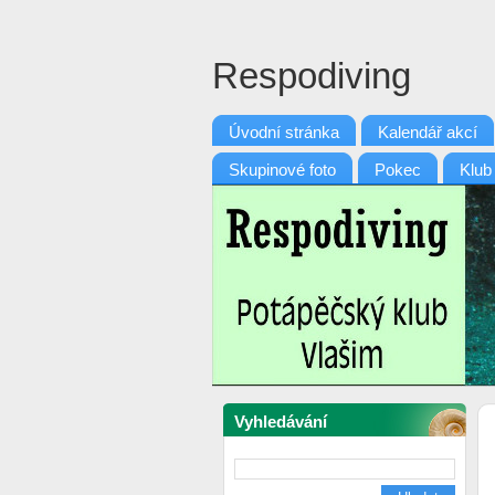
Respodiving
Úvodní stránka
Kalendář akcí
Skupinové foto
Pokec
Klub
Vyhledávání