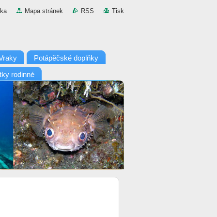
nka
Mapa stránek
RSS
Tisk
Vraky
Potápěčské doplňky
tky rodinné