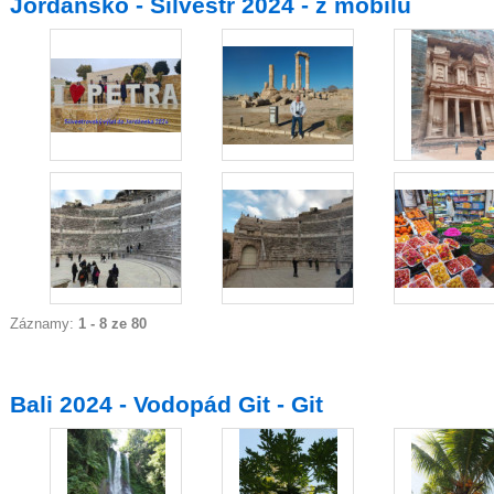
Jordánsko - Silvestr 2024 - z mobilu
Záznamy:
1 - 8 ze 80
Bali 2024 - Vodopád Git - Git