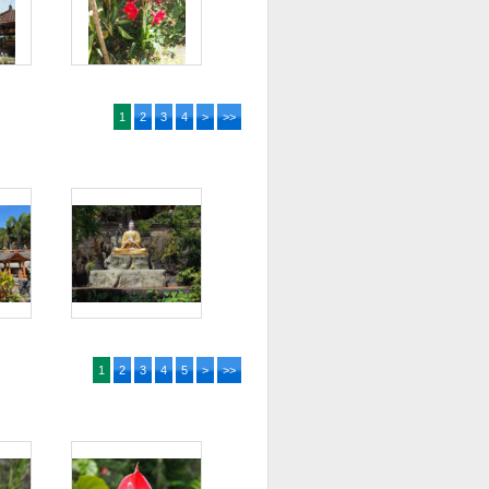
1
2
3
4
>
>>
1
2
3
4
5
>
>>