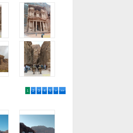
1
2
3
4
5
>
>>