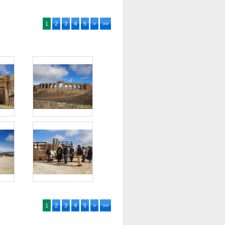
1
2
3
4
5
>
>>
1
2
3
4
5
>
>>