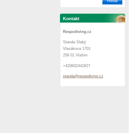
Kontakt
Respodiving.cz
Standa Slabý
Vlasákova 1701
258 01 Vlašim
+420602442827
standa@r
espodivi
ng.cz