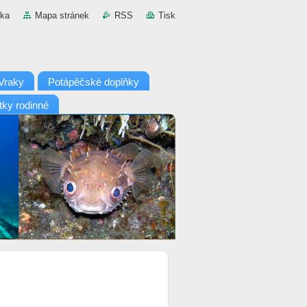
nka
Mapa stránek
RSS
Tisk
Vraky
Potápěčské doplňky
tky rodinné