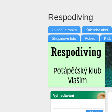
Respodiving
Úvodní stránka
Kalendář akcí
Skupinové foto
Pokec
Klub
Vyhledávání