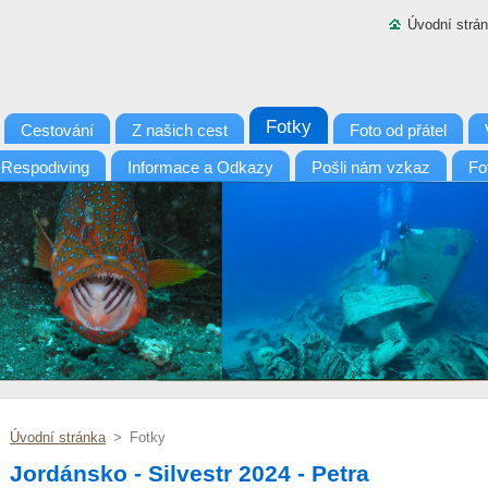
Úvodní strá
Fotky
Cestování
Z našich cest
Foto od přátel
 Respodiving
Informace a Odkazy
Pošli nám vzkaz
Fo
Úvodní stránka
>
Fotky
Jordánsko - Silvestr 2024 - Petra