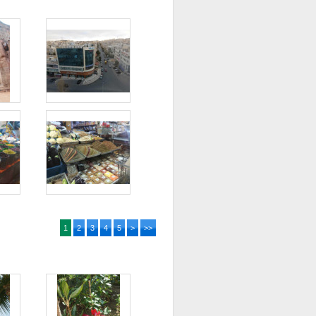
1
2
3
4
5
>
>>