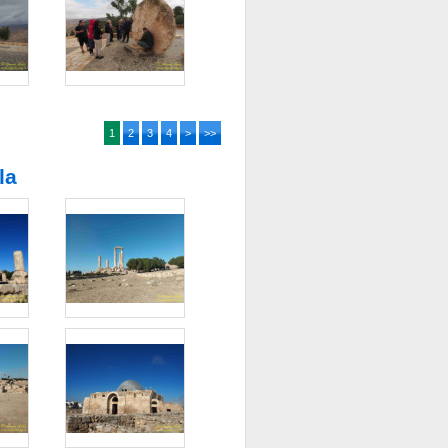
1
2
3
4
>
>>
la