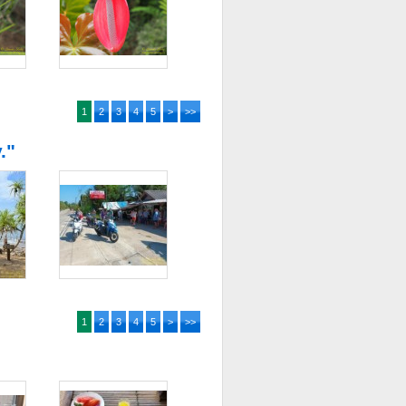
1
2
3
4
5
>
>>
."
1
2
3
4
5
>
>>