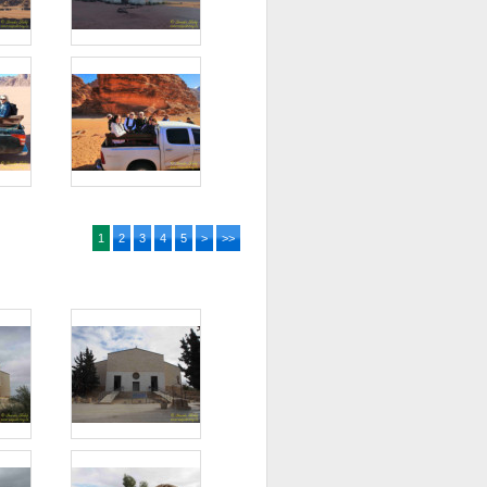
1
2
3
4
5
>
>>