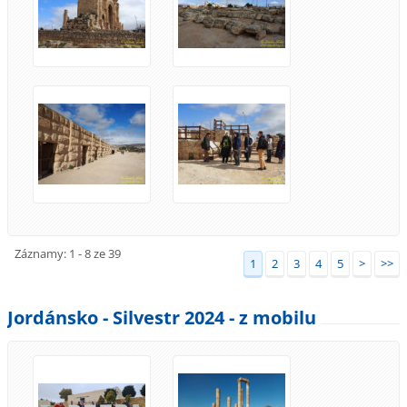
Záznamy: 1 - 8 ze 39
1
2
3
4
5
>
>>
Jordánsko - Silvestr 2024 - z mobilu