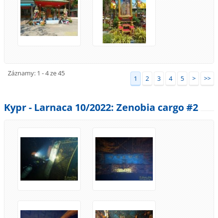
Záznamy: 1 - 4 ze 45
1
2
3
4
5
>
>>
Kypr - Larnaca 10/2022: Zenobia cargo #2