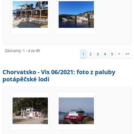
Záznamy: 1 - 4 ze 49
1
2
3
4
5
>
>>
Chorvatsko - Vis 06/2021: foto z paluby
potápěčské lodi