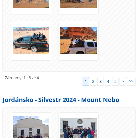
Záznamy: 1 - 8 ze 41
1
2
3
4
5
>
>>
Jordánsko - Silvestr 2024 - Mount Nebo