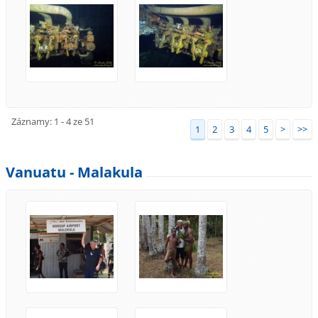
Záznamy: 1 - 4 ze 51
1
2
3
4
5
>
>>
Vanuatu - Malakula