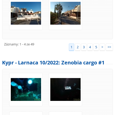
Záznamy: 1 - 4 ze 49
1
2
3
4
5
>
>>
Kypr - Larnaca 10/2022: Zenobia cargo #1