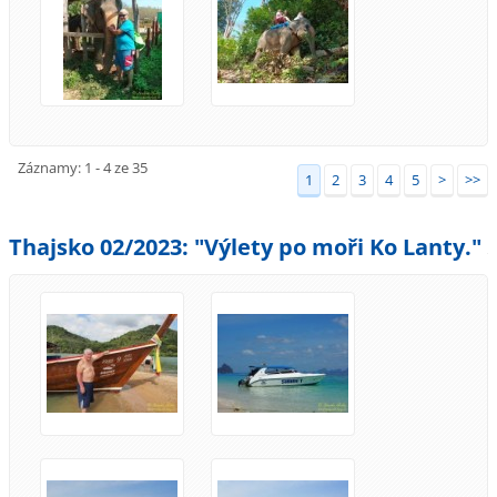
Záznamy: 1 - 4 ze 35
1
2
3
4
5
>
>>
Thajsko 02/2023: "Výlety po moři Ko Lanty."