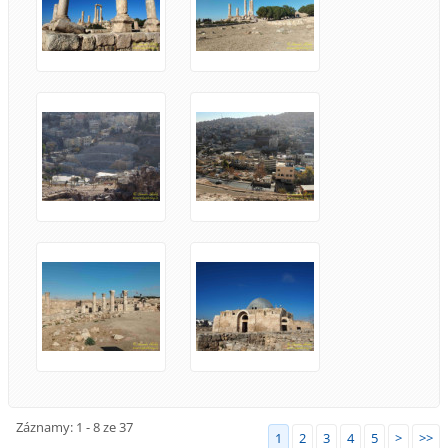
Záznamy: 1 - 8 ze 37
1
2
3
4
5
>
>>