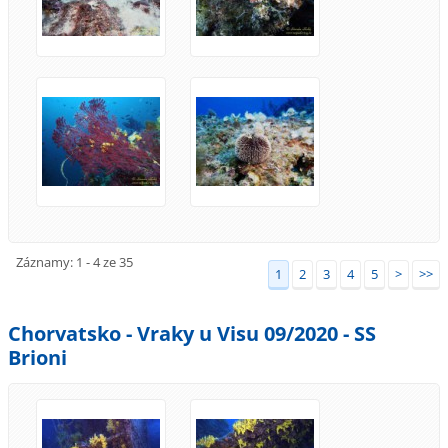
Záznamy: 1 - 4 ze 35
1
2
3
4
5
>
>>
Chorvatsko - Vraky u Visu 09/2020 - SS
Brioni