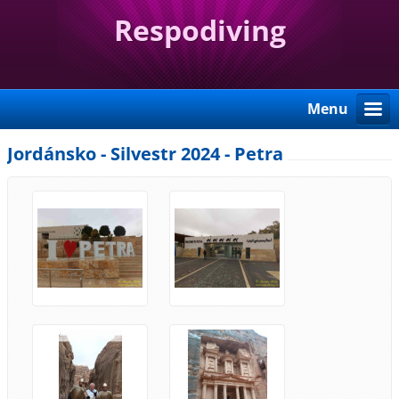
Respodiving
Menu
Jordánsko - Silvestr 2024 - Petra