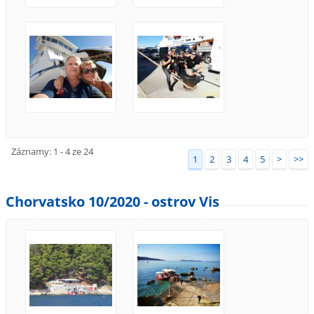
Záznamy: 1 - 4 ze 24
1
2
3
4
5
>
>>
Chorvatsko 10/2020 - ostrov Vis