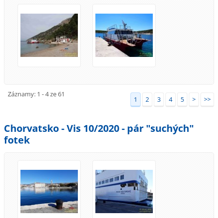
Záznamy: 1 - 4 ze 61
1
2
3
4
5
>
>>
Chorvatsko - Vis 10/2020 - pár "suchých"
fotek