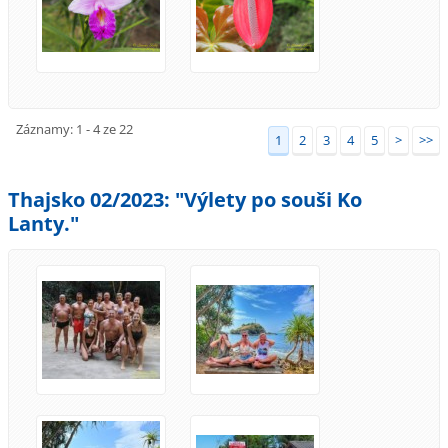
Záznamy: 1 - 4 ze 22
1
2
3
4
5
>
>>
Thajsko 02/2023: "Výlety po souši Ko
Lanty."