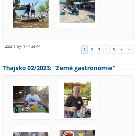
Záznamy: 1 - 4 ze 44
1
2
3
4
5
>
>>
Thajsko 02/2023: "Země gastronomie"