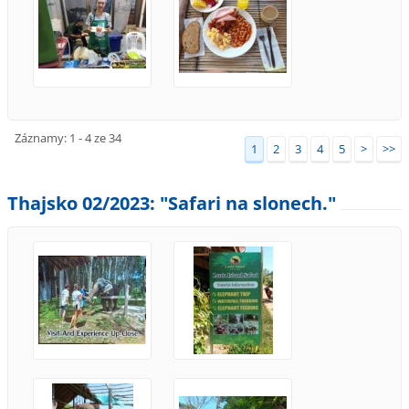
Záznamy: 1 - 4 ze 34
1
2
3
4
5
>
>>
Thajsko 02/2023: "Safari na slonech."