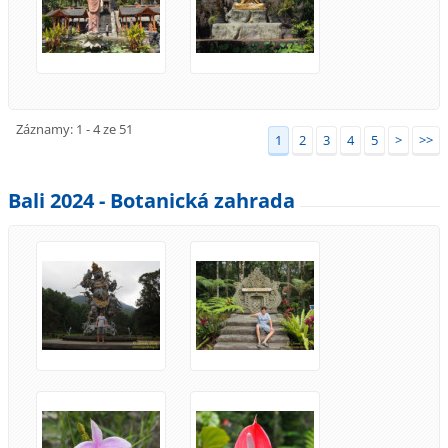
Záznamy: 1 - 4 ze 51
1
2
3
4
5
>
>>
Bali 2024 - Botanická zahrada