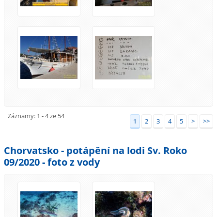
Záznamy: 1 - 4 ze 54
1
2
3
4
5
>
>>
Chorvatsko - potápění na lodi Sv. Roko
09/2020 - foto z vody