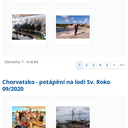
Záznamy: 1 - 4 ze 84
1
2
3
4
5
>
>>
Chorvatsko - potápění na lodi Sv. Roko
09/2020