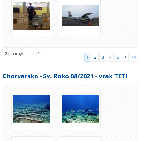
Záznamy: 1 - 4 ze 21
1
2
3
4
5
>
>>
Chorvarsko - Sv. Roko 08/2021 - vrak TETI