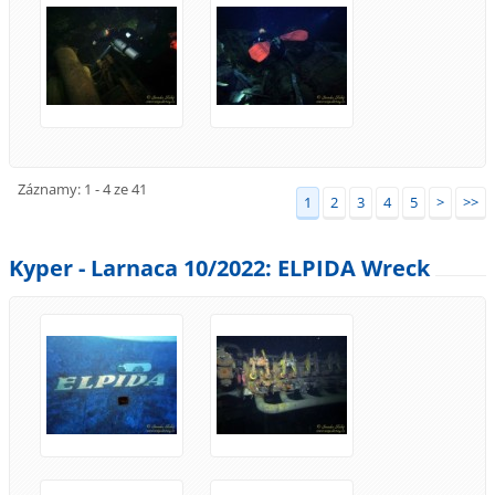
Záznamy: 1 - 4 ze 41
1
2
3
4
5
>
>>
Kyper - Larnaca 10/2022: ELPIDA Wreck