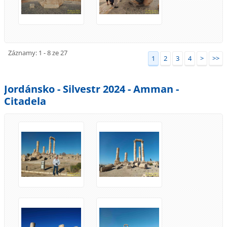
Záznamy: 1 - 8 ze 27
1
2
3
4
>
>>
Jordánsko - Silvestr 2024 - Amman -
Citadela