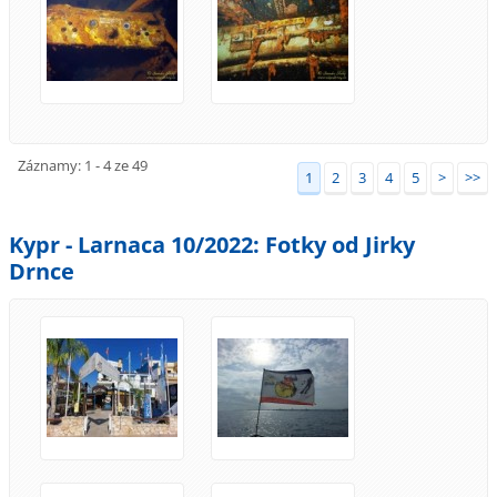
Záznamy: 1 - 4 ze 49
1
2
3
4
5
>
>>
Kypr - Larnaca 10/2022: Fotky od Jirky
Drnce