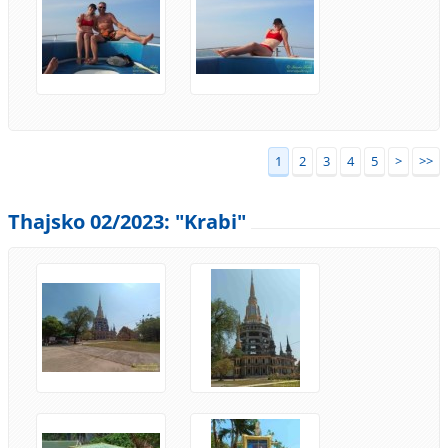
1
2
3
4
5
>
>>
Thajsko 02/2023: "Krabi"