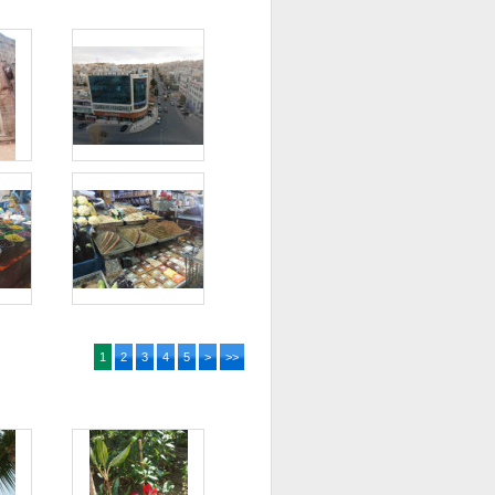
1
2
3
4
5
>
>>