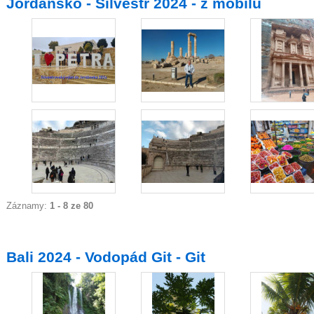
Jordánsko - Silvestr 2024 - z mobilu
Záznamy:
1 - 8 ze 80
Bali 2024 - Vodopád Git - Git