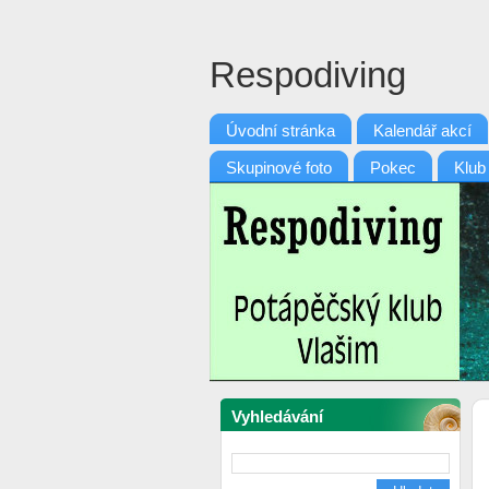
Respodiving
Úvodní stránka
Kalendář akcí
Skupinové foto
Pokec
Klub
Vyhledávání