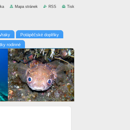
nka
Mapa stránek
RSS
Tisk
Vraky
Potápěčské doplňky
tky rodinné