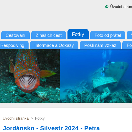
Úvodní strá
Fotky
Cestování
Z našich cest
Foto od přátel
 Respodiving
Informace a Odkazy
Pošli nám vzkaz
Fo
Úvodní stránka
>
Fotky
Jordánsko - Silvestr 2024 - Petra