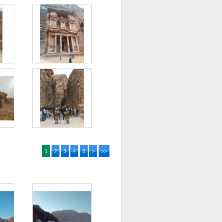
1
2
3
4
5
>
>>