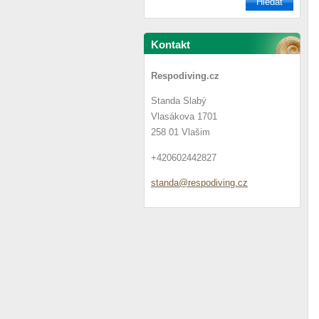
Kontakt
Respodiving.cz
Standa Slabý
Vlasákova 1701
258 01 Vlašim
+420602442827
standa@r
espodivi
ng.cz