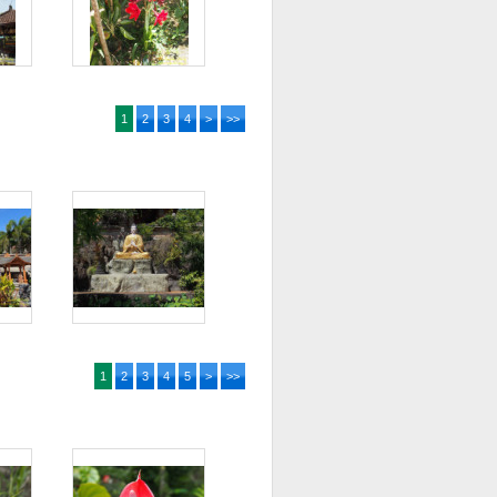
1
2
3
4
>
>>
1
2
3
4
5
>
>>