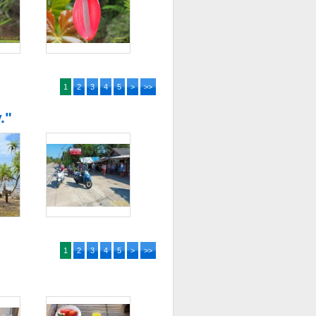
1
2
3
4
5
>
>>
."
1
2
3
4
5
>
>>