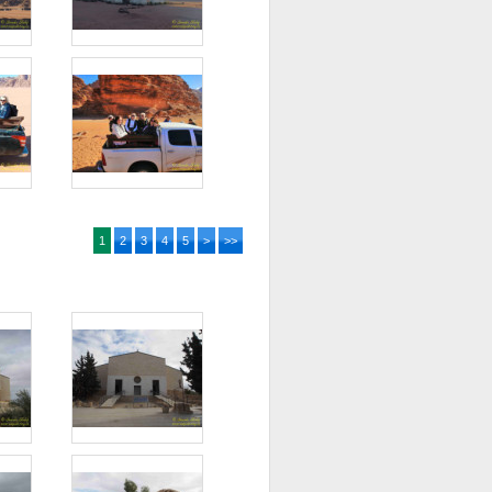
1
2
3
4
5
>
>>