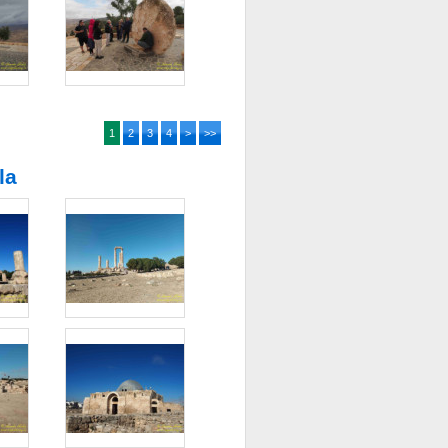
1
2
3
4
>
>>
la