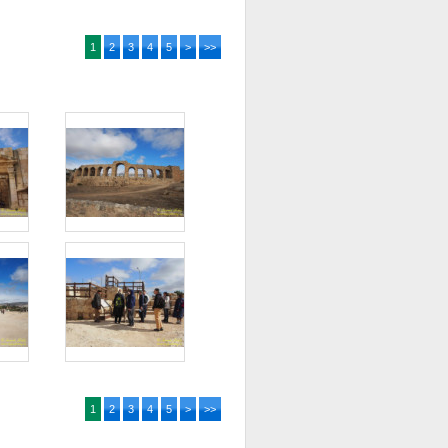
1
2
3
4
5
>
>>
1
2
3
4
5
>
>>