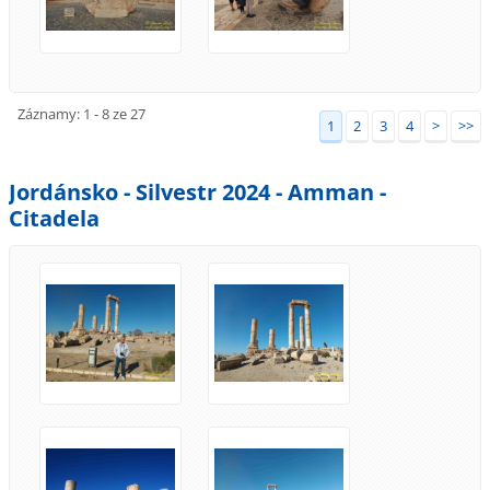
Záznamy: 1 - 8 ze 27
1
2
3
4
>
>>
Jordánsko - Silvestr 2024 - Amman -
Citadela