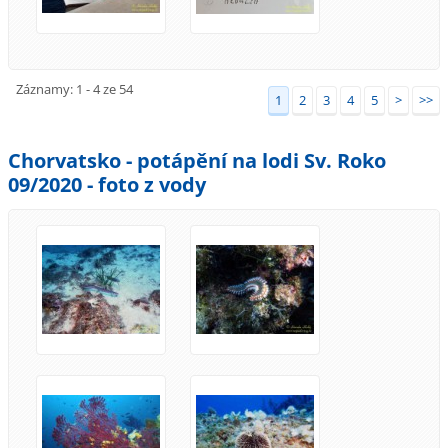
Záznamy: 1 - 4 ze 54
1
2
3
4
5
>
>>
Chorvatsko - potápění na lodi Sv. Roko
09/2020 - foto z vody