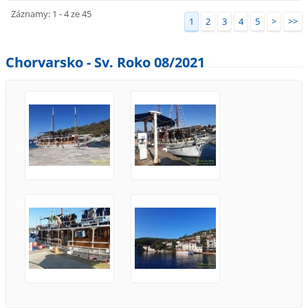
Záznamy: 1 - 4 ze 45
1
2
3
4
5
>
>>
Chorvarsko - Sv. Roko 08/2021