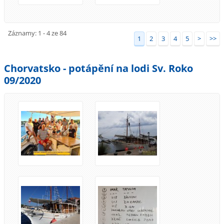
Záznamy: 1 - 4 ze 84
1
2
3
4
5
>
>>
Chorvatsko - potápění na lodi Sv. Roko
09/2020