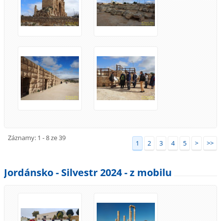
Záznamy: 1 - 8 ze 39
1
2
3
4
5
>
>>
Jordánsko - Silvestr 2024 - z mobilu