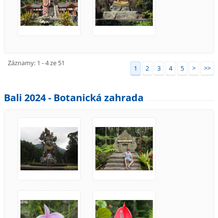
Záznamy: 1 - 4 ze 51
1
2
3
4
5
>
>>
Bali 2024 - Botanická zahrada