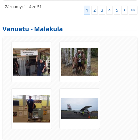
Záznamy: 1 - 4 ze 51
1
2
3
4
5
>
>>
Vanuatu - Malakula