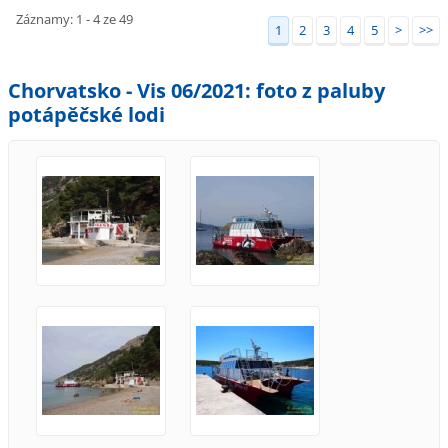
Záznamy: 1 - 4 ze 49
1
2
3
4
5
>
>>
Chorvatsko - Vis 06/2021: foto z paluby
potápěčské lodi