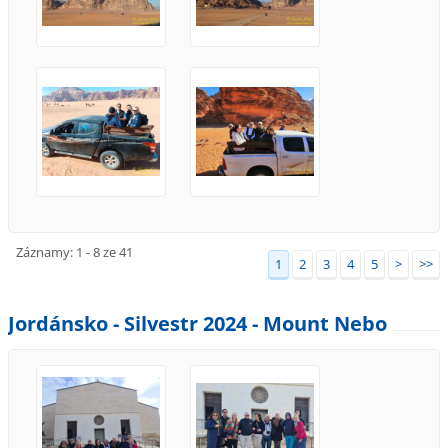
Záznamy: 1 - 8 ze 41
1
2
3
4
5
>
>>
Jordánsko - Silvestr 2024 - Mount Nebo