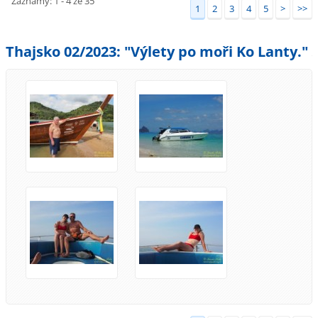
Záznamy: 1 - 4 ze 35
1
2
3
4
5
>
>>
Thajsko 02/2023: "Výlety po moři Ko Lanty."