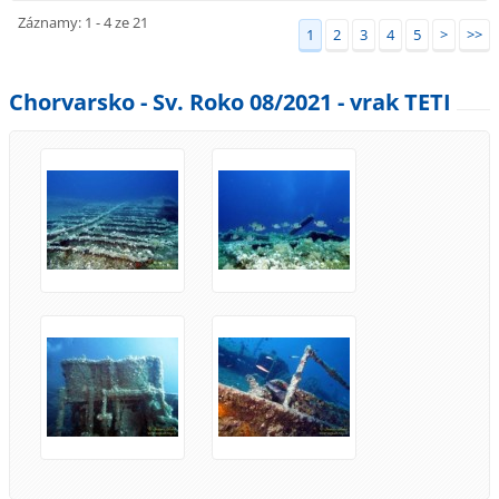
Záznamy: 1 - 4 ze 21
1
2
3
4
5
>
>>
Chorvarsko - Sv. Roko 08/2021 - vrak TETI