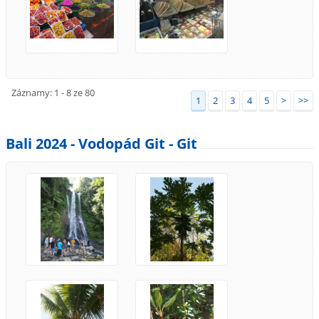
Záznamy: 1 - 8 ze 80
1
2
3
4
5
>
>>
Bali 2024 - Vodopád Git - Git