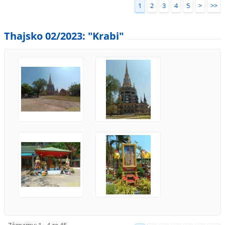
1
2
3
4
5
>
>>
Thajsko 02/2023: "Krabi"
Záznamy: 1 - 4 ze 45