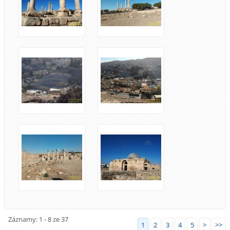
Záznamy: 1 - 8 ze 37
1
2
3
4
5
>
>>