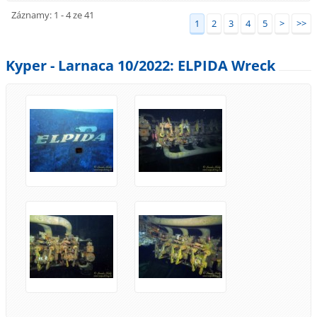
Záznamy: 1 - 4 ze 41
1
2
3
4
5
>
>>
Kyper - Larnaca 10/2022: ELPIDA Wreck