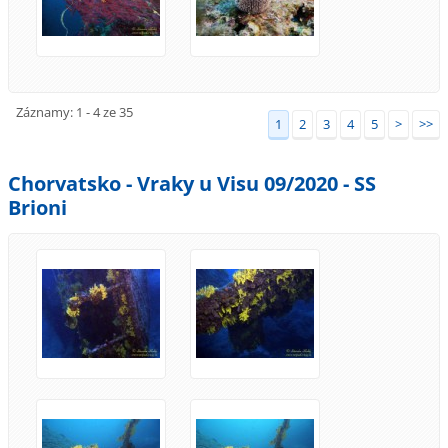
Záznamy: 1 - 4 ze 35
1
2
3
4
5
>
>>
Chorvatsko - Vraky u Visu 09/2020 - SS
Brioni