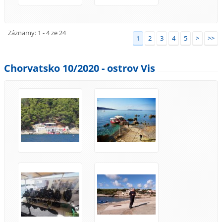
Záznamy: 1 - 4 ze 24
1
2
3
4
5
>
>>
Chorvatsko 10/2020 - ostrov Vis