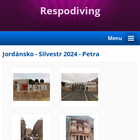
Respodiving
Menu
Jordánsko - Silvestr 2024 - Petra