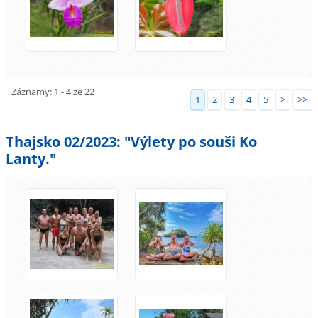
Záznamy: 1 - 4 ze 22
1
2
3
4
5
>
>>
Thajsko 02/2023: "Výlety po souši Ko
Lanty."