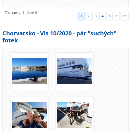
Záznamy: 1 - 4 ze 61
1
2
3
4
5
>
>>
Chorvatsko - Vis 10/2020 - pár "suchých"
fotek