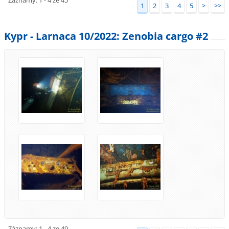
1
2
3
4
5
>
>>
Kypr - Larnaca 10/2022: Zenobia cargo #2
Záznamy: 1 - 4 ze 49