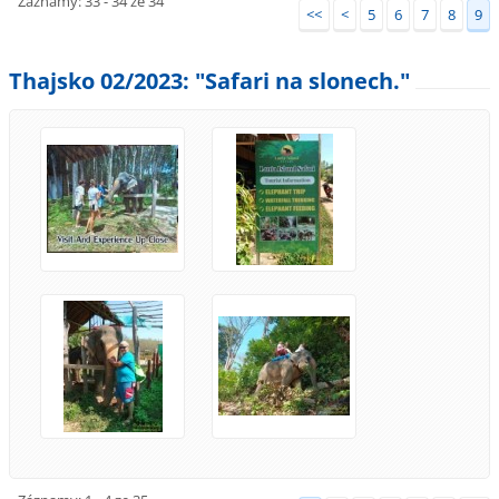
Záznamy: 33 - 34 ze 34
<<
<
5
6
7
8
9
Thajsko 02/2023: "Safari na slonech."