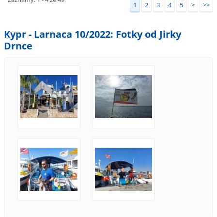
1
2
3
4
5
>
>>
Kypr - Larnaca 10/2022: Fotky od Jirky
Drnce