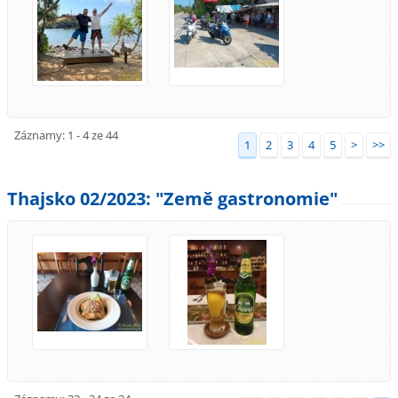
Záznamy: 1 - 4 ze 44
1
2
3
4
5
>
>>
Thajsko 02/2023: "Země gastronomie"