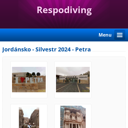
Respodiving
Menu
Jordánsko - Silvestr 2024 - Petra