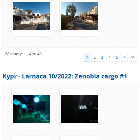
Záznamy: 1 - 4 ze 49
1
2
3
4
5
>
>>
Kypr - Larnaca 10/2022: Zenobia cargo #1