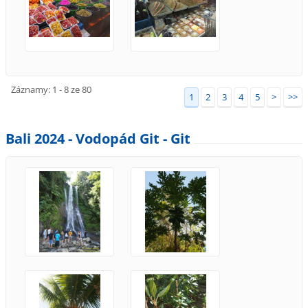
Záznamy: 1 - 8 ze 80
1
2
3
4
5
>
>>
Bali 2024 - Vodopád Git - Git