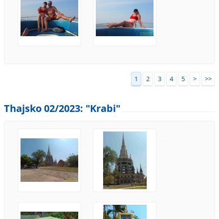
1
2
3
4
5
>
>>
Thajsko 02/2023: "Krabi"