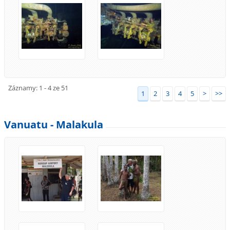
Záznamy: 1 - 4 ze 51
1
2
3
4
5
>
>>
Vanuatu - Malakula