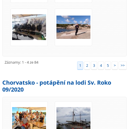
Záznamy: 1 - 4 ze 84
1
2
3
4
5
>
>>
Chorvatsko - potápění na lodi Sv. Roko
09/2020