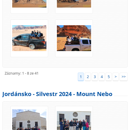
Záznamy: 1 - 8 ze 41
1
2
3
4
5
>
>>
Jordánsko - Silvestr 2024 - Mount Nebo