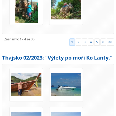
Záznamy: 1 - 4 ze 35
1
2
3
4
5
>
>>
Thajsko 02/2023: "Výlety po moři Ko Lanty."