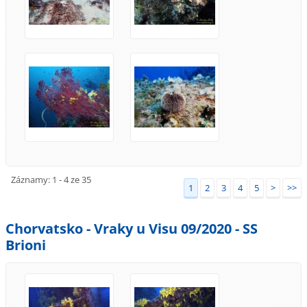
Záznamy: 1 - 4 ze 35
1
2
3
4
5
>
>>
Chorvatsko - Vraky u Visu 09/2020 - SS
Brioni