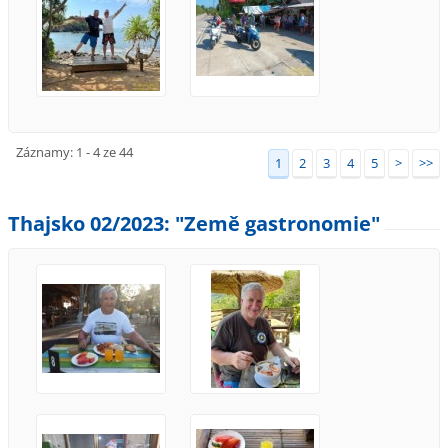
Záznamy: 1 - 4 ze 44
1
2
3
4
5
>
>>
Thajsko 02/2023: "Země gastronomie"