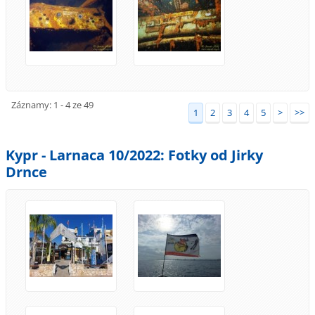
Záznamy: 1 - 4 ze 49
1
2
3
4
5
>
>>
Kypr - Larnaca 10/2022: Fotky od Jirky
Drnce