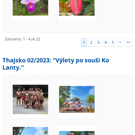
Záznamy: 1 - 4 ze 22
1
2
3
4
5
>
>>
Thajsko 02/2023: "Výlety po souši Ko
Lanty."