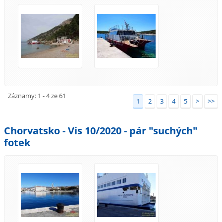
Záznamy: 1 - 4 ze 61
1
2
3
4
5
>
>>
Chorvatsko - Vis 10/2020 - pár "suchých"
fotek