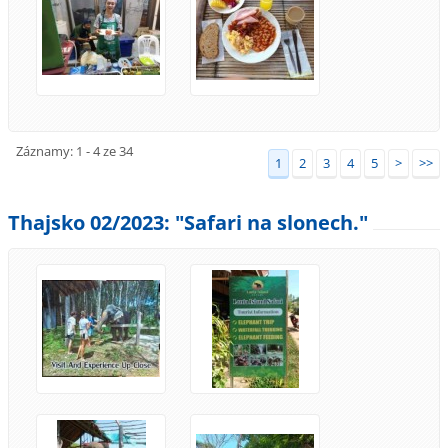
Záznamy: 1 - 4 ze 34
1
2
3
4
5
>
>>
Thajsko 02/2023: "Safari na slonech."