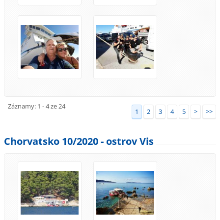
Záznamy: 1 - 4 ze 24
1
2
3
4
5
>
>>
Chorvatsko 10/2020 - ostrov Vis