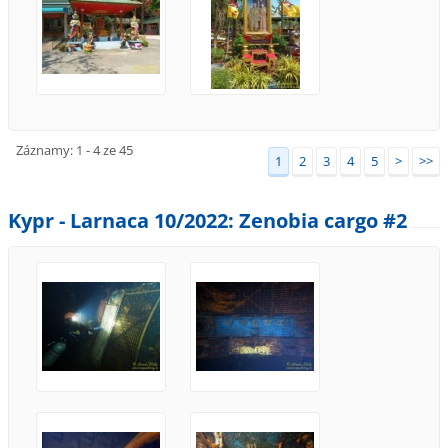
Záznamy: 1 - 4 ze 45
1
2
3
4
5
>
>>
Kypr - Larnaca 10/2022: Zenobia cargo #2