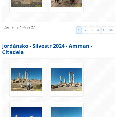
Záznamy: 1 - 8 ze 27
1
2
3
4
>
>>
Jordánsko - Silvestr 2024 - Amman -
Citadela