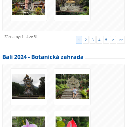
Záznamy: 1 - 4 ze 51
1
2
3
4
5
>
>>
Bali 2024 - Botanická zahrada