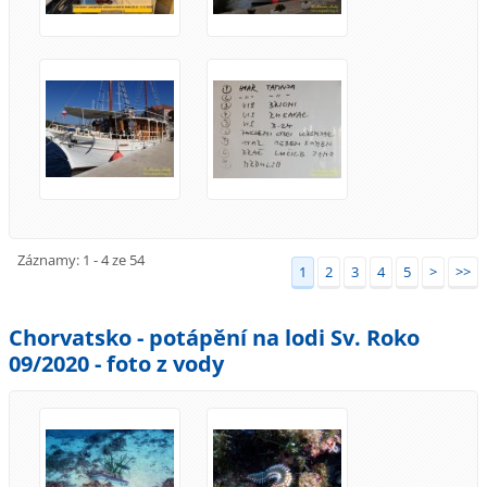
Záznamy: 1 - 4 ze 54
1
2
3
4
5
>
>>
Chorvatsko - potápění na lodi Sv. Roko
09/2020 - foto z vody