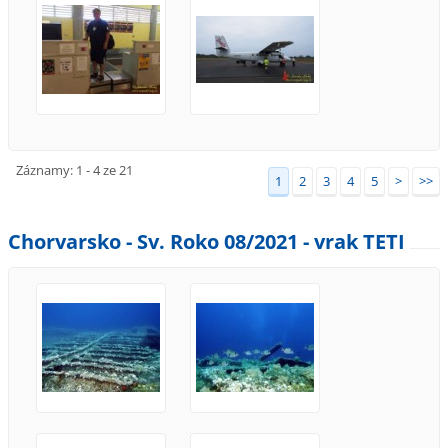
Záznamy: 1 - 4 ze 21
1
2
3
4
5
>
>>
Chorvarsko - Sv. Roko 08/2021 - vrak TETI