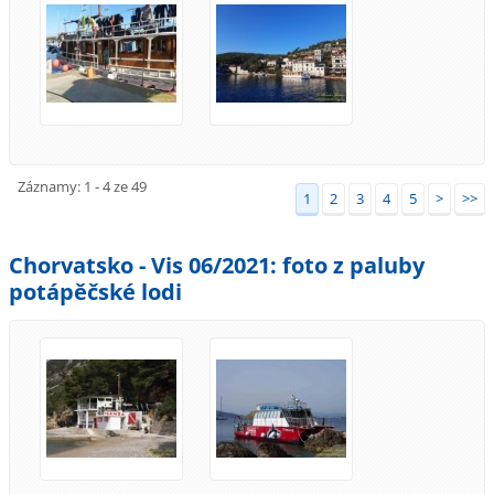
Záznamy: 1 - 4 ze 49
1
2
3
4
5
>
>>
Chorvatsko - Vis 06/2021: foto z paluby
potápěčské lodi