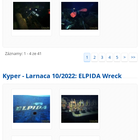
Záznamy: 1 - 4 ze 41
1
2
3
4
5
>
>>
Kyper - Larnaca 10/2022: ELPIDA Wreck