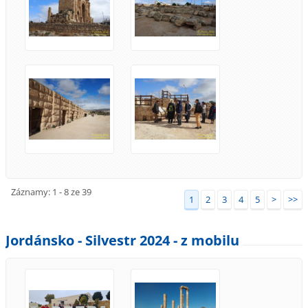
Záznamy: 1 - 8 ze 39
1
2
3
4
5
>
>>
Jordánsko - Silvestr 2024 - z mobilu